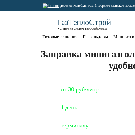
деревня Колебки, дом 1, Борское сельское посел
ГазТеплоСтрой
Установка систем газоснабжения
Готовые решения
Газгольдеры
Минигазго
Заправка минигазгол
удобн
Специальная цена
от 30 руб/литр
Срок заправки
1 день
Оплата по
терминалу