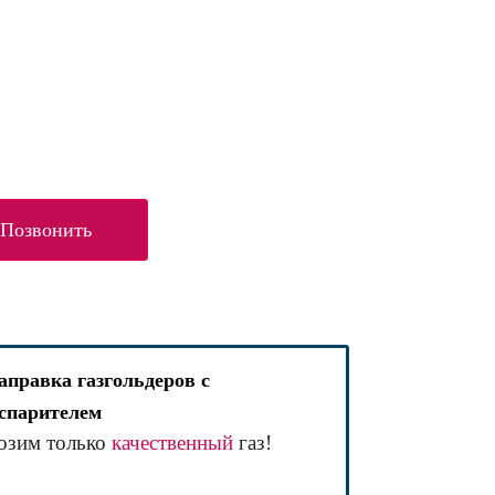
Позвонить
аправка газгольдеров с
спарителем
озим только
качественный
газ!