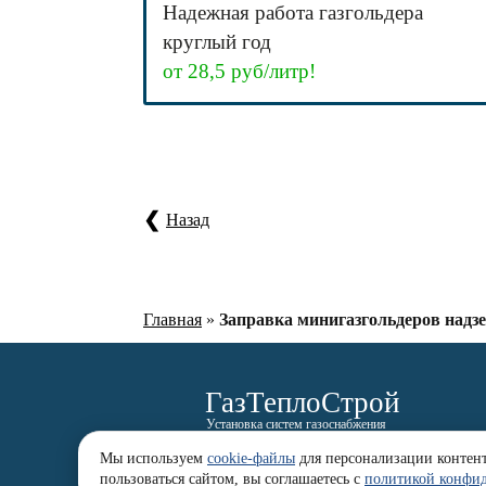
Надежная работа газгольдера
круглый год
от 28,5 руб/литр!
Назад
Главная
»
Заправка минигазгольдеров надз
ГазТеплоСтрой
Установка систем газоснабжения
Мы используем
cookie-файлы
для персонализации контента
Котлы
Доставка
Оплата
Возврат
Партнер
пользоваться сайтом, вы соглашаетесь с
политикой конфи