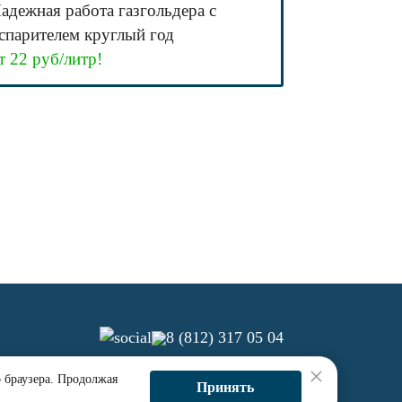
адежная работа газгольдера с
спарителем круглый год
т 22 руб/литр!
8 (812) 317 05 04
×
о браузера. Продолжая
О компании
Контакты
Принять