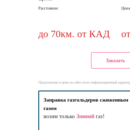
Расстояние:
Цена
до 70км. от КАД
о
Заказать
Предложение и цены на сайте носят информационный характер
Заправка газгольдеров сжиженным
газом
возим только
Зимний
газ!