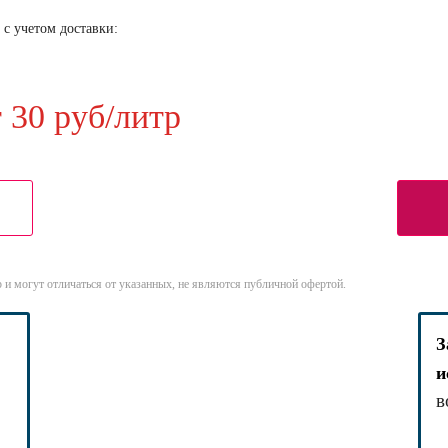
 с учетом доставки:
т 30 руб/литр
 и могут отличаться от указанных, не являются публичной офертой.
З
и
в