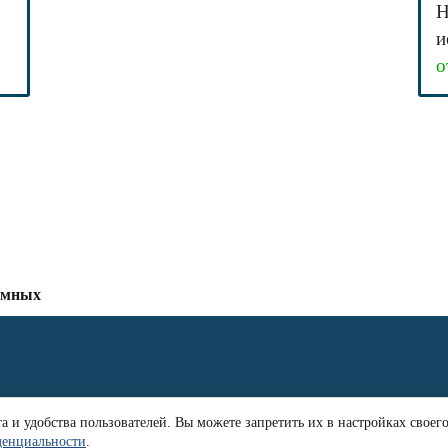
Н
и
о
емных
 и удобства пользователей. Вы можете запретить их в настройках своег
ам
Эксплуатация газгольдера
Расчет расхода газа
Блог
Карта сайта
денциальности
.